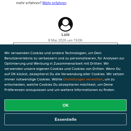
mehr erfahren?
Mehr erfahren
Luis
8 Mai 2026 um 19:06
soup was low quality, the price is ridiculous for
Wir verwenden Cookies und andere Technologien, um Dein
what you get.
Benutzererlebnis zu verbessern und zu personalisieren, für Analysen zur
Optimierung und Werbung in Zusammenarbeit mit Dritten. Wir
verwenden unsere eigenen Cookies und Cookies von Dritten. Wenn Du
auf OK klickst, akzeptierst Du die Verwendung aller Cookies. Wir setzen
immer notwendige Cookies. Wähle
Einstellungen verwalten
, um zu
entscheiden, welche Cookies Du akzeptieren möchtest, um Deine
Präferenzen anzupassen und um weitere Informationen zu finden.
OK
Essentielle